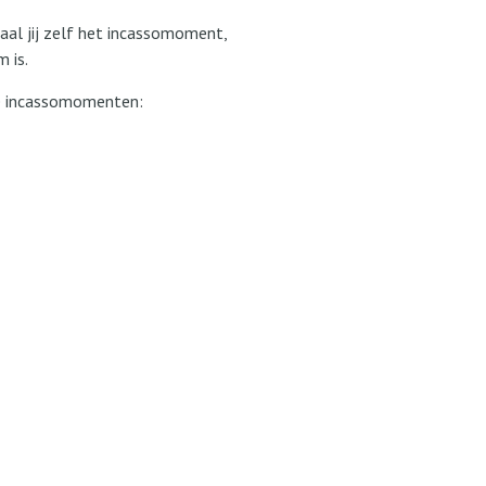
paal jij zelf het incassomoment,
 is.
de incassomomenten: